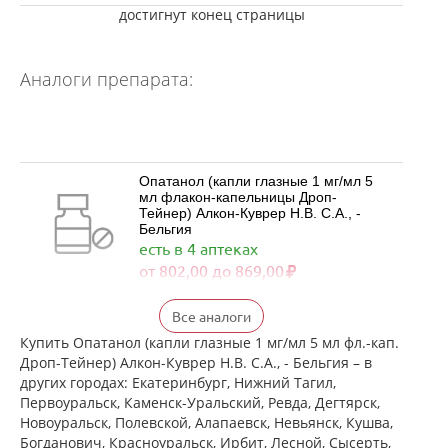
достигнут конец страницы
Аналоги препарата:
Опатанол (капли глазные 1 мг/мл 5
мл флакон-капельницы Дроп-
Тейнер) Алкон-Куврер Н.В. С.А., -
Бельгия
есть в 4 аптеках
от 802,00 до 869,00
Визаллергол (капли глазные 0.2% 2,5
Все аналоги
мл фл.) Сентисс Фарма Пвт.Лтд -
Индия
Купить Опатанол (капли глазные 1 мг/мл 5 мл фл.-кап.
есть в 3 аптеках
Дроп-Тейнер) Алкон-Куврер Н.В. С.А., - Бельгия – в
от 427,00 до 746,00
других городах: Екатеринбург, Нижний Тагил,
Первоуральск, Каменск-Уральский, Ревда, Дегтярск,
Новоуральск, Полевской, Алапаевск, Невьянск, Кушва,
Олопаталлерг (капли глазные 0,1% 5
Богданович, Красноуральск, Ирбит, Лесной, Сысерть,