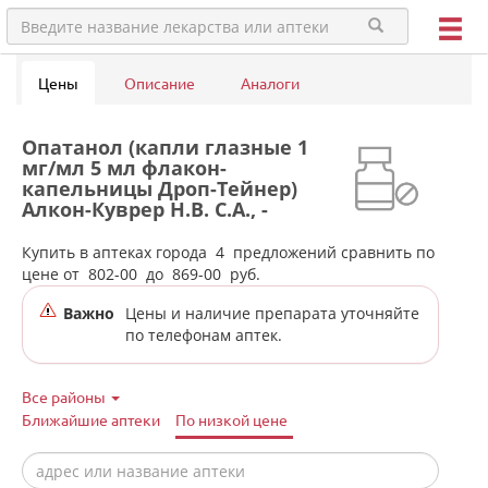
Цены
Описание
Аналоги
Опатанол (капли глазные 1
мг/мл 5 мл флакон-
капельницы Дроп-Тейнер)
Алкон-Куврер Н.В. С.А., -
Бельгия в аптеках города
Челябинска
Купить в аптеках города
4
предложений сравнить по
цене от
802-00
до
869-00
руб.
Важно
Цены и наличие препарата уточняйте
по телефонам аптек.
Все районы
Ближайшие аптеки
По низкой цене