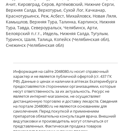
мл флакон-капельница)
Ачит, Кировград, Серов, Артёмовский, Нижние Cерги,
К.О.Ромфарм Компани С.Р.Л. -
Верхняя Салда, Верхотурье, Сухой Лог, Качканар,
Румыния
Нет в аптеках города
Краснотурьинск, Реж, Асбест, Михайловск, Новая Ляля,
Камышлов, Верхняя Тура, Талинка, Карпинск, Нижняя
Тура, Тавда, Североуральск, Челябинск, Арти,
Белоярский п.г.т., Ивдель, Нижняя Салда, Тугулым,
Олофтадин ЭКО Аннул. (капли
глазные 1 мг/мл 5 мл № 1 фл.)
Туринск, Шаля, Талица, Копейск (Челябинская обл),
Варшавский фармацевтический
Снежинск (Челябинская обл)
завод Польфа АО Польша
Нет в аптеках города
Олоридин (капли глазные 0.1 % 5 мл
Информация на сайте 2048080.ru носит справочный
флакон-капельница) Гротекс ООО г.
характер и не является публичной офертой (ст. 437 ГК
Санкт-Петербург Россия
РФ). Данные о ценах и наличии в аптеках Екатеринбурга
есть в 2 аптеках
предоставляются сторонними организациями, которые
несут ответственность за их актуальность. Ресурс не
от 682,00 до 727,00
является интернет-магазином, не осуществляет
дистанционную торговлю и доставку лекарств. Сведения
на портале 2048080.ru не являются основанием для
Олапасан (капли глазные 0.2 % 2.5
самолечения. Перед покупкой и применением
мл фл.-кап. (1)) Сан Фармасьютикал
препаратов обязательна консультация врача. Внешний
Индастриз Лтд Индия
вид упаковки и производитель могут отличаться от
есть в 2 аптеках
представленных. Фактическая продажа товаров
от 598,00 до 625,00