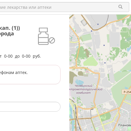
п. (1))
орода
от
0-00
до
0-00
руб.
ефонам аптек.