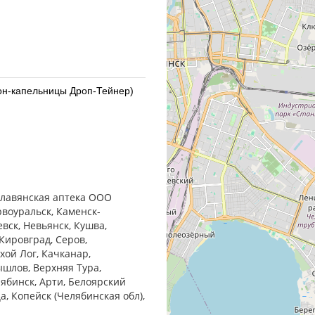
кон-капельницы Дроп-Тейнер)
) Сентисс Фарма Пвт.Лтд -
 Славянская аптека ООО
рвоуральск, Каменск-
евск, Невьянск, Кушва,
Кировград, Серов,
хой Лог, Качканар,
ышлов, Верхняя Тура,
акон-капельница)
лябинск, Арти, Белоярский
ца, Копейск (Челябинская обл),