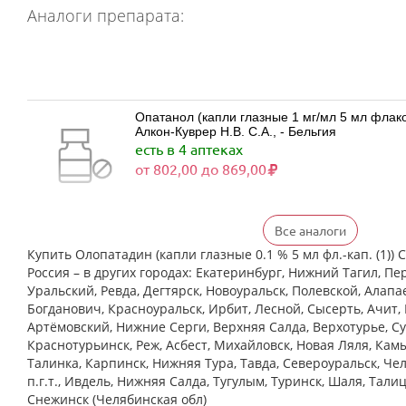
Аналоги препарата:
Опатанол (капли глазные 1 мг/мл 5 мл фла
Алкон-Куврер Н.В. С.А., - Бельгия
есть в 4 аптеках
от 802,00 до 869,00
Все аналоги
Визаллергол (капли глазные 0.2% 2,5 мл фл.
Индия
Купить Олопатадин (капли глазные 0.1 % 5 мл фл.-кап. (1))
есть в 3 аптеках
Россия – в других городах: Екатеринбург, Нижний Тагил, Пе
от 427,00 до 746,00
Уральский, Ревда, Дегтярск, Новоуральск, Полевской, Алапа
Богданович, Красноуральск, Ирбит, Лесной, Сысерть, Ачит, 
Артёмовский, Нижние Cерги, Верхняя Салда, Верхотурье, Су
Краснотурьинск, Реж, Асбест, Михайловск, Новая Ляля, Кам
Олопаталлерг (капли глазные 0,1% 5 мл фл
Талинка, Карпинск, Нижняя Тура, Тавда, Североуральск, Че
К.О.Ромфарм Компани С.Р.Л. - Румыния
Нет в аптеках города
п.г.т., Ивдель, Нижняя Салда, Тугулым, Туринск, Шаля, Тали
Снежинск (Челябинская обл)