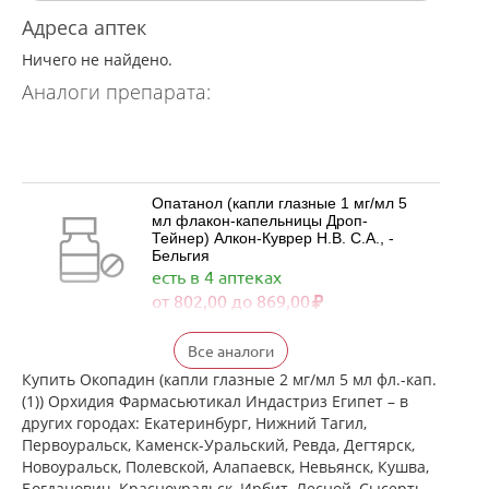
Адреса аптек
Ничего не найдено.
Аналоги препарата:
Опатанол (капли глазные 1 мг/мл 5
мл флакон-капельницы Дроп-
Тейнер) Алкон-Куврер Н.В. С.А., -
Бельгия
есть в 4 аптеках
от 802,00 до 869,00
Визаллергол (капли глазные 0.2% 2,5
Все аналоги
мл фл.) Сентисс Фарма Пвт.Лтд -
Индия
Купить Окопадин (капли глазные 2 мг/мл 5 мл фл.-кап.
есть в 3 аптеках
(1)) Орхидия Фармасьютикал Индастриз Египет – в
от 427,00 до 746,00
других городах: Екатеринбург, Нижний Тагил,
Первоуральск, Каменск-Уральский, Ревда, Дегтярск,
Новоуральск, Полевской, Алапаевск, Невьянск, Кушва,
Олопаталлерг (капли глазные 0,1% 5
Богданович, Красноуральск, Ирбит, Лесной, Сысерть,