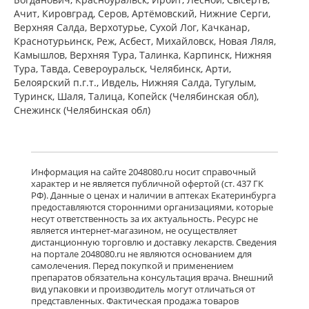
мл флакон-капельница)
Ачит, Кировград, Серов, Артёмовский, Нижние Cерги,
К.О.Ромфарм Компани С.Р.Л. -
Верхняя Салда, Верхотурье, Сухой Лог, Качканар,
Румыния
Нет в аптеках города
Краснотурьинск, Реж, Асбест, Михайловск, Новая Ляля,
Камышлов, Верхняя Тура, Талинка, Карпинск, Нижняя
Тура, Тавда, Североуральск, Челябинск, Арти,
Белоярский п.г.т., Ивдель, Нижняя Салда, Тугулым,
Олофтадин ЭКО Аннул. (капли
глазные 1 мг/мл 5 мл № 1 фл.)
Туринск, Шаля, Талица, Копейск (Челябинская обл),
Варшавский фармацевтический
Снежинск (Челябинская обл)
завод Польфа АО Польша
Нет в аптеках города
Олоридин (капли глазные 0.1 % 5 мл
Информация на сайте 2048080.ru носит справочный
флакон-капельница) Гротекс ООО г.
характер и не является публичной офертой (ст. 437 ГК
Санкт-Петербург Россия
РФ). Данные о ценах и наличии в аптеках Екатеринбурга
есть в 2 аптеках
предоставляются сторонними организациями, которые
несут ответственность за их актуальность. Ресурс не
от 682,00 до 727,00
является интернет-магазином, не осуществляет
дистанционную торговлю и доставку лекарств. Сведения
на портале 2048080.ru не являются основанием для
Олапасан (капли глазные 0.2 % 2.5
самолечения. Перед покупкой и применением
мл фл.-кап. (1)) Сан Фармасьютикал
препаратов обязательна консультация врача. Внешний
Индастриз Лтд Индия
вид упаковки и производитель могут отличаться от
есть в 2 аптеках
представленных. Фактическая продажа товаров
от 598,00 до 625,00