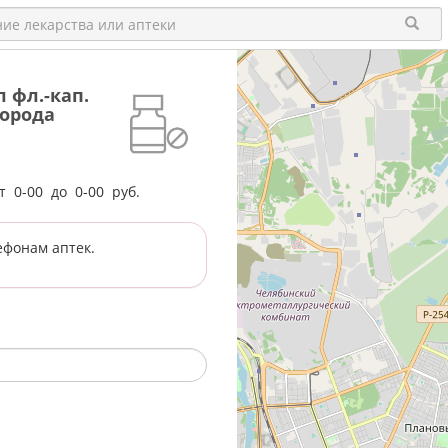
 фл.-кап.
города
от
0-00
до
0-00
руб.
ефонам аптек.