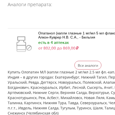
Аналоги препарата:
Опатанол (капли глазные 1 мг/мл 5 мл фла
Алкон-Куврер Н.В. С.А., - Бельгия
есть в 4 аптеках
от 802,00 до 869,00
Все аналоги
Визаллергол (капли глазные 0.2% 2,5 мл фл.
Индия
Купить Олопатин МЛ (капли глазные 2 мг/мл 2.5 мл фл.-кап
есть в 3 аптеках
Индия – в других городах: Екатеринбург, Нижний Тагил, Пе
от 427,00 до 746,00
Уральский, Ревда, Дегтярск, Новоуральск, Полевской, Алапа
Богданович, Красноуральск, Ирбит, Лесной, Сысерть, Ачит, 
Артёмовский, Нижние Cерги, Верхняя Салда, Верхотурье, Су
Краснотурьинск, Реж, Асбест, Михайловск, Новая Ляля, Кам
Олопаталлерг (капли глазные 0,1% 5 мл фл
Талинка, Карпинск, Нижняя Тура, Тавда, Североуральск, Че
К.О.Ромфарм Компани С.Р.Л. - Румыния
Нет в аптеках города
п.г.т., Ивдель, Нижняя Салда, Тугулым, Туринск, Шаля, Тали
Снежинск (Челябинская обл)