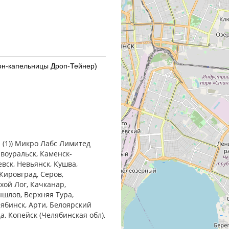
кон-капельницы Дроп-Тейнер)
) Сентисс Фарма Пвт.Лтд -
. (1)) Микро Лабс Лимитед
рвоуральск, Каменск-
евск, Невьянск, Кушва,
Кировград, Серов,
хой Лог, Качканар,
ышлов, Верхняя Тура,
акон-капельница)
лябинск, Арти, Белоярский
ца, Копейск (Челябинская обл),