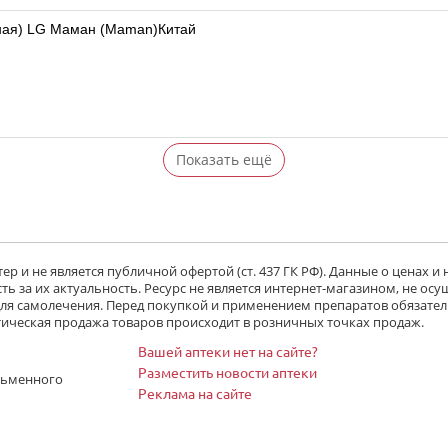
ная) LG Маман (Maman)Китай
Показать ещё
р и не является публичной офертой (ст. 437 ГК РФ). Данные о ценах и
ь за их актуальность. Ресурс не является интернет-магазином, не осу
 для самолечения. Перед покупкой и применением препаратов обязател
тическая продажа товаров происходит в розничных точках продаж.
Вашей аптеки нет на сайте?
Разместить новости аптеки
сьменного
Реклама на сайте