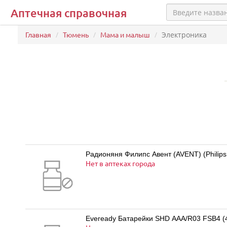
Аптечная справочная
Главная
Тюмень
Мама и малыш
Электроника
Радионяня Филипс Авент (AVENT) (Philips
Нет в аптеках города
Eveready Батарейки SHD AAA/R03 FSB4 (4 