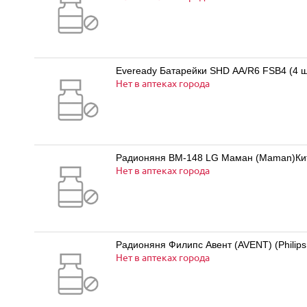
Eveready Батарейки SHD AA/R6 FSB4 (4 шт.
Нет в аптеках города
Радионяня BM-148 LG Маман (Maman)Ки
Нет в аптеках города
Радионяня Филипс Авент (AVENT) (Philips 
Нет в аптеках города