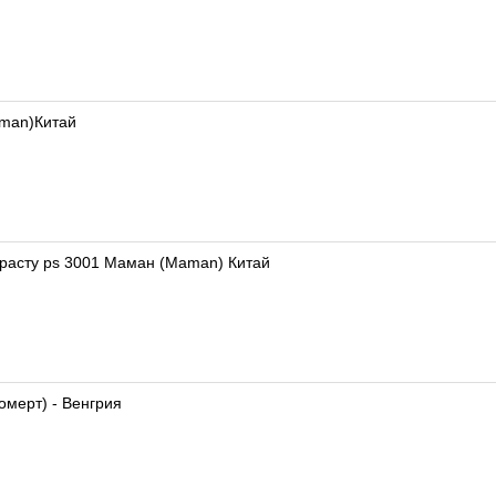
man)Китай
расту ps 3001 Маман (Maman) Китай
омерт) - Венгрия